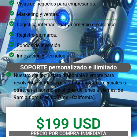
Visas de negocios para empresarios.
Marketing y ventas.
Logística internacional y comercio electrónico.
Registro de marca.
Fondos de inversión.
Innovacion y Tecnologia.
SOPORTE personalizado e ilimitado
Nuestro equipo estará disponible siempre para
resolver tus dudas legales, tributarias, comerciales u
otras, en el horario de oficina de lunes a viernes, de
9am a 6pm (Pacific Time - California).
$199 USD
PRECIO POR COMPRA INMEDIATA