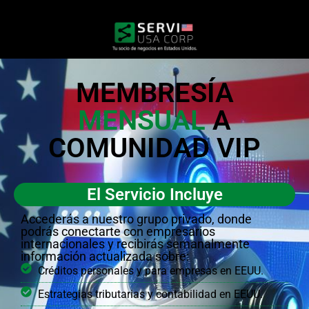
MEMBRESÍA
MENSUAL
A
COMUNIDAD VIP
El Servicio Incluye
Accederás a nuestro grupo privado, donde
podrás conectarte con empresarios
internacionales y recibirás semanalmente
información actualizada sobre:
Créditos personales y para empresas en EEUU.
Estrategias tributarias y contabilidad en EEUU.