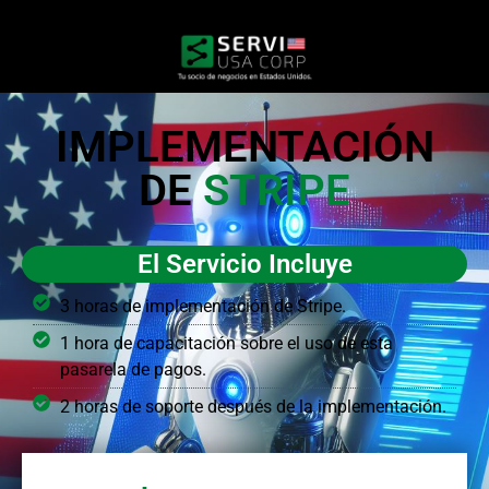
IMPLEMENTACIÓN
DE
STRIPE
El Servicio Incluye
3 horas de implementación de Stripe.
1 hora de capacitación sobre el uso de esta
pasarela de pagos.
2 horas de soporte después de la implementación.