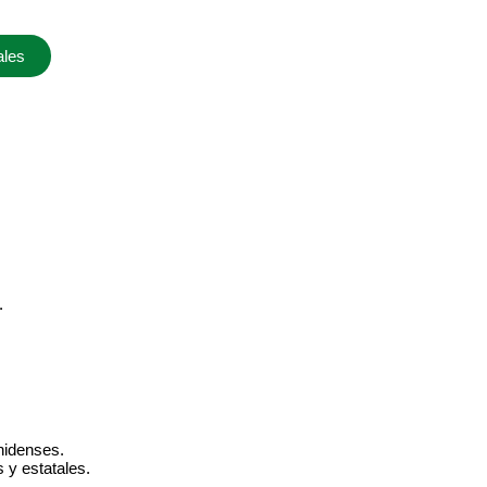
ales
.
nidenses.
 y estatales.