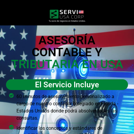
ASESORÍA
CONTABLE Y
TRIBUTARIA EN USA
El Servicio Incluye
60 minutos de asesoramiento personalizado a
cargo de nuestro contador colegiado en Florida -
Estados Unidos donde podrá absolver todas las
consultas.
Identificar los conceptos y estándares de